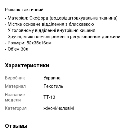
Рюкзак тактичний
- Матеріал: Оксфорд (водовідштовхувальна тканина)
- Містке основне відділення з блискавкою
- У головному відділенні внутрішня кишеня
- Зручні, м'які плечові ремені з регулюванням довжини
- Розміри: 52х35х16см
- Об'єм 30л
Характеристики
Виробник
Украина
Материал
Текстиль
Название
TT-13
модели
Категория
жіночі/чоловічі
Отзывы