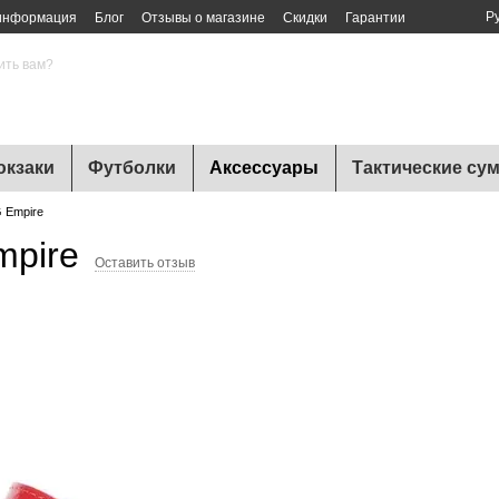
Р
 информация
Блог
Отзывы о магазине
Скидки
Гарантии
ить вам?
юкзаки
Футболки
Аксессуары
Тактические су
 Empire
mpire
Оставить отзыв