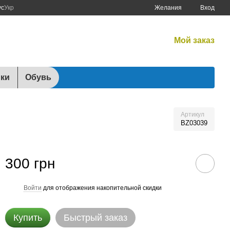
ус
Укр
Желания
Вход
График работы:
Мой заказ
Будні:
10:00–17:00
Сб:
10:00–15:00
мки
Обувь
Артикул
BZ03039
300 грн
Войти
для отображения накопительной скидки
%
Купить
Быстрый заказ