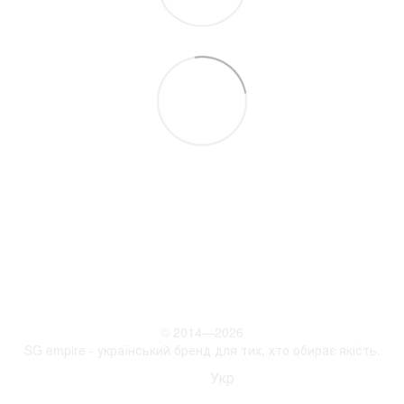
097 931-27-87
Контактна інформація
Повна версія сайту
© 2014—2026
SG empire - український бренд для тих, хто обирає якість.
Рус
Укр