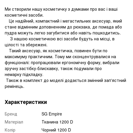
Ми створили нашу косметичку з думками про вас і ваші
косметичні засоби.
⠀Це надійний, компактний і мегастильних аксесуар, який
стане відмінним доповненням до рюкзака, де помада або
пудра можуть легко загубитися або навіть пошкодитись.
⠀ З нашою косметичкою всі засоби будуть на місці, в
цілості та збережені.
⠀Такий аксесуар, як косметичка, повинен бути по
максимуму практичним. Тому ми сконцентрувалися на
функціоналі: пропрацювали ергономічну форму, вибрали
зручну застібку-блискавку, також подумали про
немарку підкладку.
Також в комплект до моделі додається змінний зап'ястний
ремінець.
Характеристики
Бренд
SG Empire
Матеріал
Тканина 1200 D
Колір
Чорний 1200 D