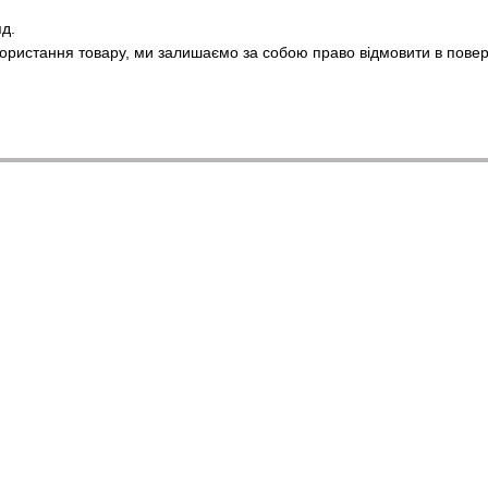
яд.
користання товару, ми залишаємо за собою право відмовити в повер
Каталог
Клієнтам
Сумки
Вхід до кабінету
Рюкзаки
Каталог
Футболки
Про нас
Аксесуари
Оплата і доставка
Тактичні сумки
Обмін та повернення
Взуття
Контактна інформація
Блог
Відгуки про магазин
Знижки
Гарантії