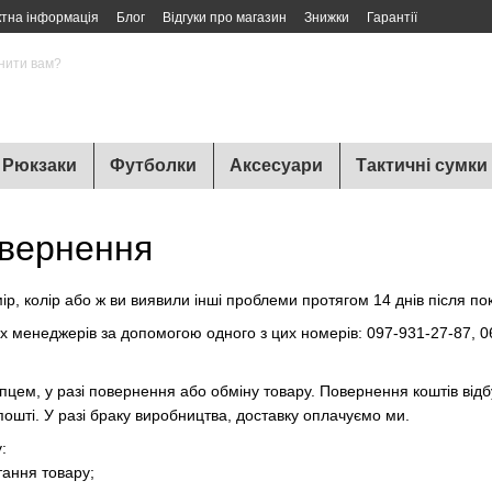
ктна інформація
Блог
Відгуки про магазин
Знижки
Гарантії
нити вам?
Рюкзаки
Футболки
Аксесуари
Тактичні сумки
овернення
ір, колір або ж ви виявили інші проблеми протягом 14 днів після п
х менеджерів за допомогою одного з цих номерів: 097-931-27-87, 
пцем, у разі повернення або обміну товару. Повернення коштів відб
ошті. У разі браку виробництва, доставку оплачуємо ми.
:
стання товару;