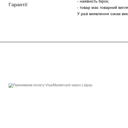
- наявність бірок;
Гарантії
- товар має товарний вигл
У разі виявлення ознак ви
© 2014—2026
SG empire - український бренд для тих, хто обирає якість.
Приймаємо до оплати
Мобільна версія