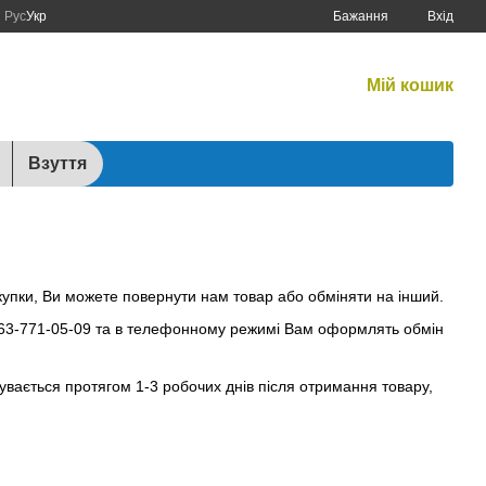
Рус
Укр
Бажання
Вхід
Графік роботи:
Мій кошик
Будні:
10:00–17:00
Сб:
10:00–15:00
Взуття
окупки, Ви можете повернути нам товар або обміняти на інший.
063-771-05-09 та в телефонному режимі Вам оформлять обмін
увається протягом 1-3 робочих днів після отримання товару,