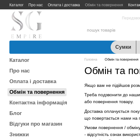
Перейти до основного контенту
Каталог
Про нас
Оплата і доставка
Обмін та повернення
Конта
097 931-27-87
Передзво
Сумки
Каталог
Головна
Обмін та повернення
Обмін та п
Про нас
Оплата і доставка
Якщо вам не підійшов розм
Обмін та повернення
Треба подзвонити до наши
або повернення товару.
Контактна інформація
Доставка оплачується поку
Блог
що повертається нами на п
Відгуки про магазин
Умови повернення / обміну
Знижки
- відсутність ознак викори