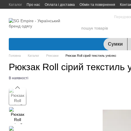
Перейти до основного контенту
Каталог
Про нас
Оплата і доставка
Обмін та повернення
Конта
097 931-27-87
Передзво
Сумки
Головна
Каталог
Рюкзаки
Рюкзак Roll сірий текстиль унісекс
Рюкзак Roll сірий текстиль 
В наявності