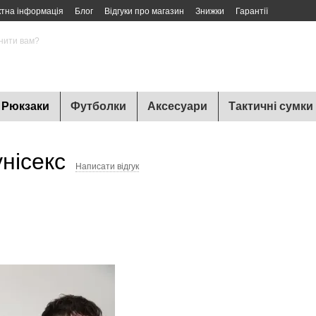
ктна інформація
Блог
Відгуки про магазин
Знижки
Гарантії
нити вам?
Рюкзаки
Футболки
Аксесуари
Тактичні сумки
унісекс
Написати відгук