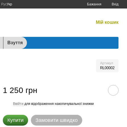
Рус
Укр
Бажання
Вхід
Графік роботи:
Мій кошик
Будні:
10:00–17:00
Сб:
10:00–15:00
Взуття
Артикул
RL00002
1 250 грн
Ввійти
для відображення накопичувальної знижки
%
Купити
Замовити швидко