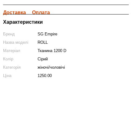
Доставка
Оплата
Характеристики
Бренд
SG Empire
Назва моделі
ROLL
Матеріал
Тканина 1200 D
Колір
Сірий
Категорія
жіночі/чоловічі
Ціна
1250.00