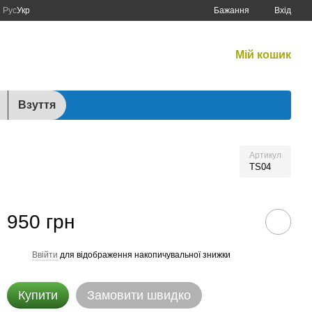
Рус
Укр
Бажання
Вхід
Графік роботи:
Мій кошик
Будні:
10:00–17:00
Сб:
10:00–15:00
Взуття
Артикул
TS04
950 грн
Ввійти
для відображення накопичувальної знижки
%
Купити
Замовити швидко