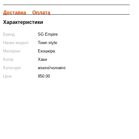
Доставка
Оплата
Характеристики
Бренд
SG Empire
Назва моделі
Town style
Матеріал
Екошкіра
Колір
Хаки
Категорія
жіночі/чоловічі
Ціна
950.00