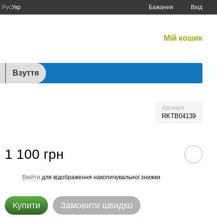
Рус
Укр
Бажання
Вхід
Графік роботи:
Мій кошик
Будні:
10:00–17:00
Сб:
10:00–15:00
Взуття
Артикул
RKTB04139
1 100 грн
Ввійти
для відображення накопичувальної знижки
%
Купити
Замовити швидко