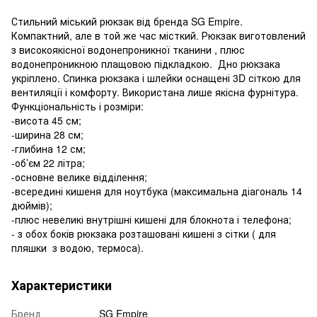
Стильний міський рюкзак від бренда SG Empire.
Компактний, але в той же час місткий. Рюкзак виготовлений
з високоякісної водонепроникної тканини , плюс
водонепроникною плащовою підкладкою. Дно рюкзака
укріплено. Спинка рюкзака і шлейки оснащені 3D сіткою для
вентиляції і комфорту. Використана лише якісна фурнітура.
Функціональність і розміри:
-висота 45 см;
-ширина 28 см;
-глибина 12 см;
-об’єм 22 літра;
-основне велике відділення;
-всередині кишеня для ноутбука (максимальна діагональ 14
дюймів);
-плюс невеликі внутрішні кишені для блокнота і телефона;
- з обох боків рюкзака розташовані кишені з сітки ( для
пляшки з водою, термоса).
Характеристики
Бренд
SG Empire