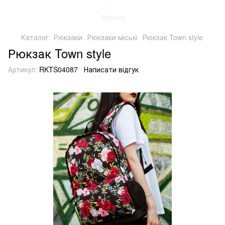
Каталог
Рюкзаки
Рюкзаки міські
Рюкзак Town style
Рюкзак Town style
Артикул:
RKTS04087
Написати відгук