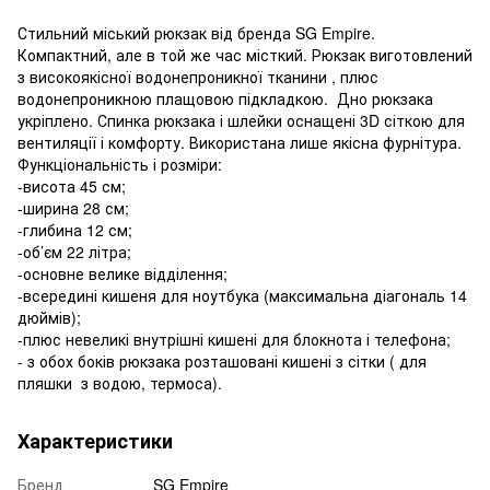
Стильний міський рюкзак від бренда SG Empire.
Компактний, але в той же час місткий. Рюкзак виготовлений
з високоякісної водонепроникної тканини , плюс
водонепроникною плащовою підкладкою. Дно рюкзака
укріплено. Спинка рюкзака і шлейки оснащені 3D сіткою для
вентиляції і комфорту. Використана лише якісна фурнітура.
Функціональність і розміри:
-висота 45 см;
-ширина 28 см;
-глибина 12 см;
-об’єм 22 літра;
-основне велике відділення;
-всередині кишеня для ноутбука (максимальна діагональ 14
дюймів);
-плюс невеликі внутрішні кишені для блокнота і телефона;
- з обох боків рюкзака розташовані кишені з сітки ( для
пляшки з водою, термоса).
Характеристики
Бренд
SG Empire