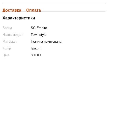
Доставка
Оплата
Характеристики
Бренд
SG Empire
Назва моделі
Town style
Матеріал
Тканина принтована
Колір
Графіті
Ціна
800.00