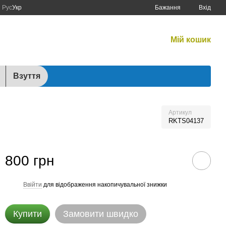
Рус
Укр
Бажання
Вхід
Графік роботи:
Мій кошик
Будні:
10:00–17:00
Сб:
10:00–15:00
Взуття
Артикул
RKTS04137
800 грн
Ввійти
для відображення накопичувальної знижки
%
Купити
Замовити швидко