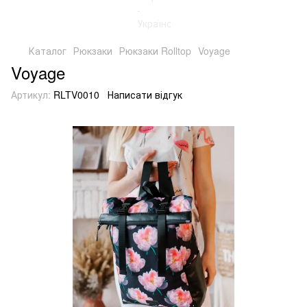
Каталог
Рюкзаки
Рюкзаки Rolltop
Voyage
Voyage
Артикул:
RLTV0010
Написати відгук